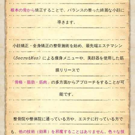
根本の骨から
矯正する
ことで、バランスの整った綺麗な小顔に
導きます。
小顔矯正・全身矯正の整骨施術を始め、最先端エステマシン
SecretMes》
《
による痩身メニューや、美顔器を使用した筋
膜リリースで
「骨格・脂肪・筋肉」
の多方面からアプローチをすることが可
能です。
整骨院や整体院に通っている方や、エステに行っている方で
も、
他の技術（効果）を邪魔することはありません
。
色々な技