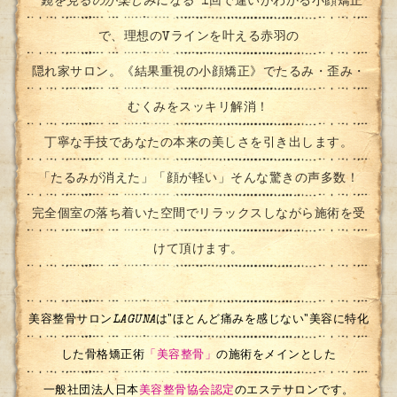
”鏡を見るのが楽しみになる”
1回で違いがわかる小顔矯正
で、理想のVラインを叶える赤羽の
隠れ家サロン。《結果重視の小顔矯正》でたるみ・歪み・
むくみをスッキリ解消！
丁寧な手技であなたの本来の美しさを引き出します。
「たるみが消えた」「顔が軽い」そんな驚きの声多数！
完全個室の落ち着いた空間でリラックスしながら施術を受
けて頂けます。
美容整骨サロン
LAGUNA
は"ほとんど痛みを感じない"美容に特化
した骨格矯正術
「美容整骨」
の施術をメインとした
一般社団法人日本
美容整骨協会認定
のエステサロンです。