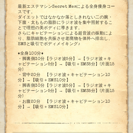
最新エステマシンSecret Mesによる全身痩身コー
スです。
ダイエットではなかなか落としきれない二の腕・
下腹・太ももの脂肪にラジオ波を集中照射するこ
とで理想の美ボディに導きます。
さらにキャビテーションによる超音波の振動によ
り、脂肪細胞を共振させ老廃物を体外へ排出し、
EMSと吸引でボディメイキング♪
♦︎全身100分♦︎
・脚裏側30分【ラジオ波5分】→【ラジオ波＋キ
ャビテーション5分】→【吸引＋EMS5分】(片面15
分)
・背中20分 【ラジオ波＋キャビテーション10
分】→【吸引＋EMS10分】
・脚表側30分【ラジオ波5分】→【ラジオ波＋キ
ャビテーション5分】→【吸引＋EMS5分】(片面15
分)
・お腹20分 【ラジオ波＋キャビテーション10
分】→【吸引＋EMS10分】