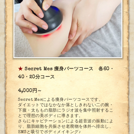
★
Secret Mes 痩身パーツコース 各60・
40・20分コース
4,000円～
Secret Mesによる痩身パーツコースです。
ダイエットではなかなか落としきれない二の腕・
下腹・太ももの脂肪にラジオ波を集中照射するこ
とで理想の美ボディに導きます。
さらにキャビテーションによる超音波の振動によ
り、脂肪細胞を共振させ老廃物を体外へ排出し、
EMSと吸引でボディメイキング♪