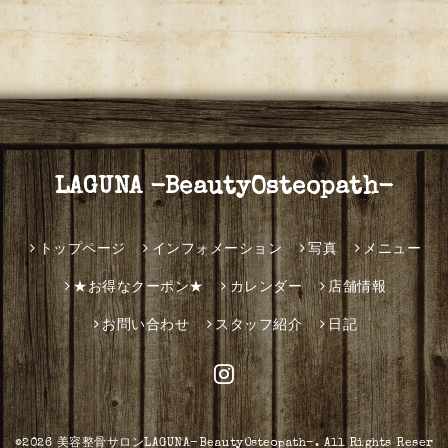
LAGUNA -BeautyOsteopath-
トップページ
インフォメーション
写真
メニュー
★お得なクーポン★
カレンダー
店舗情報
お問い合わせ
スタッフ紹介
日記
©2026
美容整骨サロンLAGUNA-BeautyOsteopath-
. All Rights Reser