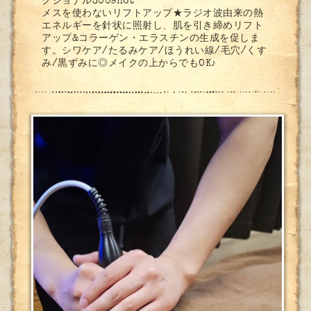
クショナル300shot
メスを使わないリフトアップ★ラジオ波由来の熱
エネルギーを針状に照射し、肌を引き締めリフト
アップ&コラーゲン・エラスチンの生成を促しま
す。シワケア/たるみケア/ほうれい線/毛穴/くす
み/黒ずみに◎メイクの上からでもOK♪